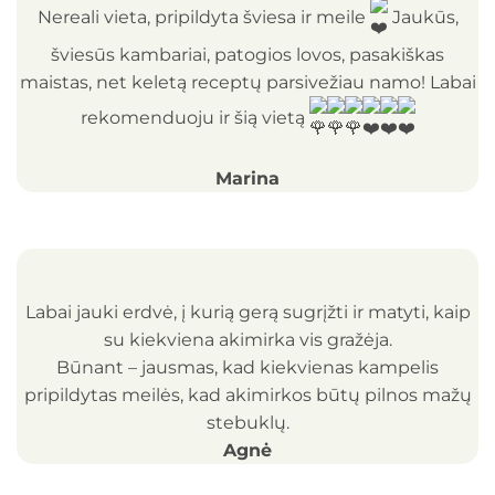
Nereali vieta, pripildyta šviesa ir meile
Jaukūs,
šviesūs kambariai, patogios lovos, pasakiškas
maistas, net keletą receptų parsivežiau namo! Labai
rekomenduoju ir šią vietą
Marina
Labai jauki erdvė, į kurią gerą sugrįžti ir matyti, kaip
su kiekviena akimirka vis gražėja.
Būnant – jausmas, kad kiekvienas kampelis
pripildytas meilės, kad akimirkos būtų pilnos mažų
stebuklų.
Agnė