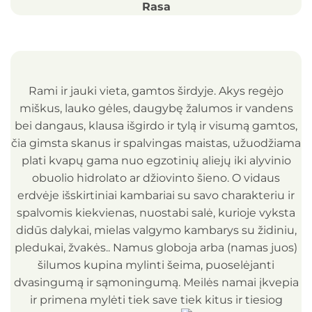
Rasa
Rami ir jauki vieta, gamtos širdyje. Akys regėjo
miškus, lauko gėles, daugybę žalumos ir vandens
bei dangaus, klausa išgirdo ir tylą ir visumą gamtos,
čia gimsta skanus ir spalvingas maistas, užuodžiama
plati kvapų gama nuo egzotinių aliejų iki alyvinio
obuolio hidrolato ar džiovinto šieno. O vidaus
erdvėje išskirtiniai kambariai su savo charakteriu ir
spalvomis kiekvienas, nuostabi salė, kurioje vyksta
didūs dalykai, mielas valgymo kambarys su židiniu,
pledukai, žvakės.. Namus globoja arba (namas juos)
šilumos kupina mylinti šeima, puoselėjanti
dvasingumą ir sąmoningumą. Meilės namai įkvepia
ir primena mylėti tiek save tiek kitus ir tiesiog