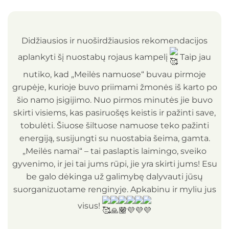
Didžiausios ir nuoširdžiausios rekomendacijos
aplankyti šį nuostabų rojaus kampelį
Taip jau
nutiko, kad „Meilės namuose“ buvau pirmoje
grupėje, kurioje buvo priimami žmonės iš karto po
šio namo įsigijimo. Nuo pirmos minutės jie buvo
skirti visiems, kas pasiruošęs keistis ir pažinti save,
tobulėti. Šiuose šiltuose namuose teko pažinti
energiją, susijungti su nuostabia šeima, gamta.
„Meilės namai“ – tai paslaptis laimingo, sveiko
gyvenimo, ir jei tai jums rūpi, jie yra skirti jums! Esu
be galo dėkinga už galimybę dalyvauti jūsų
suorganizuotame renginyje. Apkabinu ir myliu jus
visus!