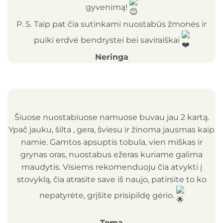
gyvenimą!
P. S. Taip pat čia sutinkami nuostabūs žmonės ir
puiki erdvė bendrystei bei saviraiškai
Neringa
Šiuose nuostabiuose namuose buvau jau 2 kartą.
Ypač jauku, šilta , gera, šviesu ir žinoma jausmas kaip
namie. Gamtos apsuptis tobula, vien miškas ir
grynas oras, nuostabus ežeras kuriame galima
maudytis. Visiems rekomenduoju čia atvykti į
stovyklą, čia atrasite save iš naujo, patirsite to ko
nepatyrėte, grįšite prisipildę gėrio.
Toma